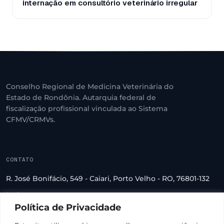
internação em consultório veterinário irregular
Conselho Regional de Medicina Veterinária do
Estado de Rondônia. Autarquia federal de
fiscalização profissional vinculada ao Sistema
CFMV/CRMVs.
CONTATO
R. José Bonifácio, 549 - Caiari, Porto Velho - RO, 76801-132
(69) 3222-2560
Política de Privacidade
crmv-ro@crmv-ro.org.br