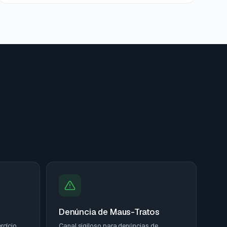
Denúncia de Maus-Tratos
rcício
Canal sigiloso para denúncias de