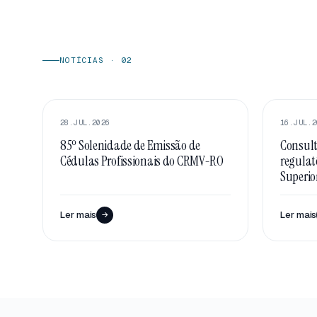
NOTÍCIAS · 02
DESTAQUE
DESTA
28.JUL.2026
16.JUL.2
85º Solenidade de Emissão de
Consult
Cédulas Profissionais do CRMV-RO
regulat
Superio
Ler mais
Ler mais
→