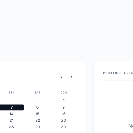
PRÓXIMOS EVE
‹
›
SEX
SÁB
DOM
1
2
7
8
9
14
15
16
21
22
23
N
28
29
30