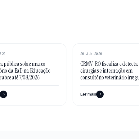
QUE
DESTAQUE
026
26.JUN.2026
a pública sobre marco
CRMV-RO fiscaliza e detecta
ório da EaD na Educação
cirurgias e internação em
r abre até 7/08/2026
consultório veterinário irreg
Ler mais
→
→