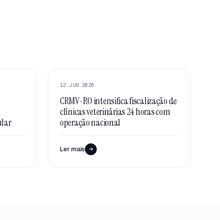
DESTAQUE
12.JUN.2026
CRMV-RO intensifica fiscalização de
clínicas veterinárias 24 horas com
ular
operação nacional
Ler mais
→