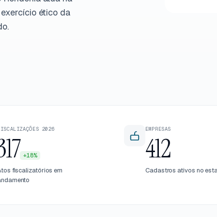
exercício ético da
do.
FISCALIZAÇÕES 2026
EMPRESAS
317
412
+18%
tos fiscalizatórios em
Cadastros ativos no est
andamento