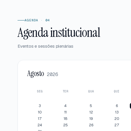
AGENDA · 04
Agenda institucional
Eventos e sessões plenárias
Agosto
2026
SEG
TER
QUA
QUI
3
4
5
6
10
11
12
13
17
18
19
20
24
25
26
27