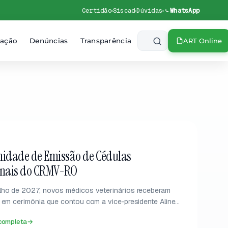
Certidão
Siscad
Dúvidas
WhatsApp
zação
Denúncias
Transparência
ART Online
EM DESTAQUE
nidade de Emissão de Cédulas
onais do CRMV-RO
lho de 2027, novos médicos veterinários receberam
s em cerimônia que contou com a vice‑presidente Aline
→
→
 completa
→