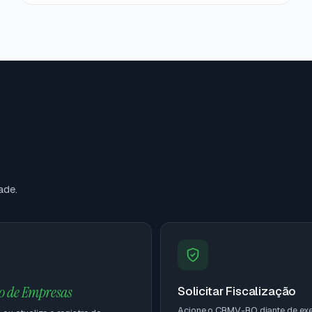
ade.
ro de Empresas
Solicitar Fiscalização
Acione o CRMV-RO diante de exe