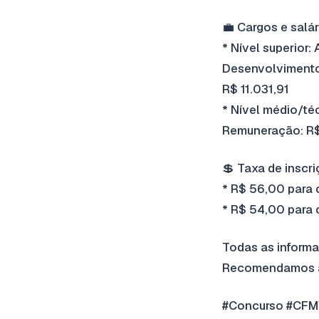
💼 Cargos e salár
* Nível superior
Desenvolvimento 
R$ 11.031,91
* Nível médio/té
Remuneração: R$
💲 Taxa de inscri
* R$ 56,00 para 
* R$ 54,00 para 
Todas as informa
Recomendamos at
#Concurso #CFM