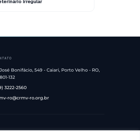
terinário irregular
NTATO
 José Bonifácio, 549 - Caiari, Porto Velho - RO,
801-132
9) 3222-2560
mv-ro@crmv-ro.org.br