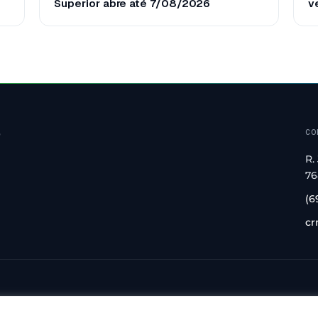
Superior abre até 7/08/2026
ve
o
CO
R.
76
(6
cr