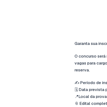
18.JUN.2025
1 min de leitura
Garanta sua insc
O concurso será 
vagas para cargo
reserva.
✍️ Período de ins
🗓 Data prevista
📍Local da prova:
📎 Edital complet