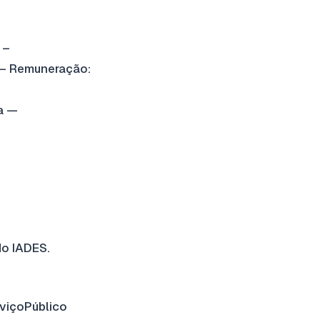
 –
) — Remuneração:
ca —
do IADES.
viçoPúblico