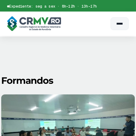
Skip
Expediente: seg a sex · 8h–12h · 13h–17h
to
Certidão
Siscad
Dúvidas
WhatsApp
content
Formandos