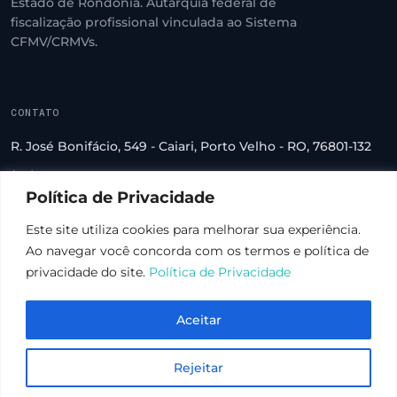
Estado de Rondônia. Autarquia federal de
fiscalização profissional vinculada ao Sistema
CFMV/CRMVs.
CONTATO
R. José Bonifácio, 549 - Caiari, Porto Velho - RO, 76801-132
(69) 3222-2560
Política de Privacidade
crmv-ro@crmv-ro.org.br
Este site utiliza cookies para melhorar sua experiência.
Ao navegar você concorda com os termos e política de
privacidade do site.
Política de Privacidade
© 2026 CRMV-RO · Todos os direitos reservados
Aceitar
Rejeitar