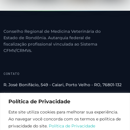
Conselho Regional de Medicina Veterinária do
Estado de Rondônia. Autarquia federal de
fiscalização profissional vinculada ao Sistema
CFMV/CRMVs.
CONTATO
R. José Bonifácio, 549 - Caiari, Porto Velho - RO, 76801-132
(69) 3222-2560
Política de Privacidade
crmv-ro@crmv-ro.org.br
Este site utiliza cookies para melhorar sua experiência.
Ao navegar você concorda com os termos e política de
privacidade do site.
Política de Privacidade
© 2026 CRMV-RO · Todos os direitos reservados