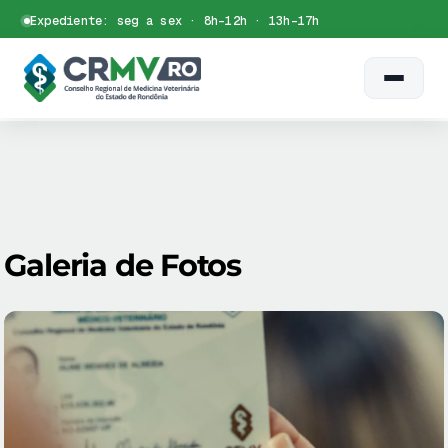
Skip
Expediente: seg a sex · 8h–12h · 13h–17h
to
Certidão
Siscad
Dúvidas
WhatsApp
content
Galeria de Fotos