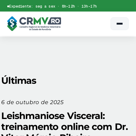
Skip
Expediente: seg a sex · 8h–12h · 13h–17h
to
Certidão
Siscad
Dúvidas
WhatsApp
content
Últimas
6 de outubro de 2025
Leishmaniose Visceral:
treinamento online com Dr.