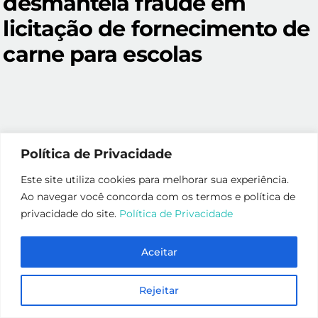
desmantela fraude em
licitação de fornecimento de
carne para escolas
Política de Privacidade
Nesta manhã (23), a Polícia Civil, por meio da
Este site utiliza cookies para melhorar sua experiência.
Delegacia de Combate ao Crime Organizado –
Ao navegar você concorda com os termos e política de
DRACO 1, em conjunto com diversas unidades do
privacidade do site.
Política de Privacidade
Departamento de Estratégia e Inteligência da Polícia
Civil, Conselho Regional de Medicina Veterinária do
Aceitar
Estado de Rondônia (CRMV-RO), Ministério da
Agricultura, Pecuária e Abastecimento (MAPA),
Rejeitar
Secretaria de Finanças (SEFIN) e Polícia Técnica
Científica (POLITEC), deflagrou a fase ostensiva da